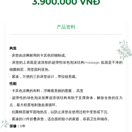
3.900.000 VNĐ
产品资料
构造
- 床垫由凉爽耐用的卡其色织物制成。
- 床垫的上表面是波浪形的超弹性绿色泡沫结构massage, 低面是干净的
细菌棉层，用坚固利亚热。
- 紧凑，方便的三折床垫设计，带拉链剪裁。
性能
- 卡其色凉爽的布料，浮雕着美丽的图案， 高贵
- 超弹性的绿色泡沫按摩波浪状结构有助于支撑身体，解放全身的压力
点，最大程度地刺激血液循环。
- 抗菌棉层被牢固地热压，以防止床垫在使用过程中变形或下沉。
- 紧凑的03件折叠床垫，适合面积较小的家庭，容易卫生和储存。
保修：
8年