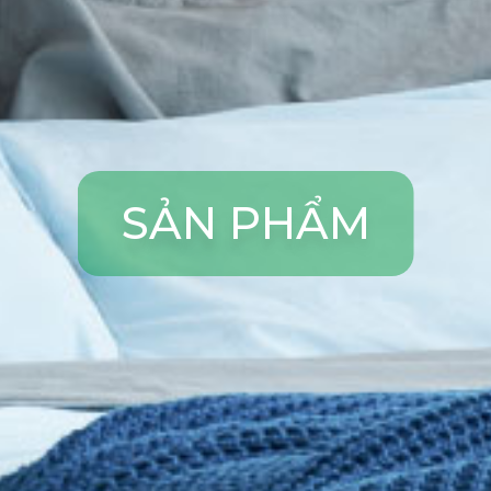
S
Ả
N
P
H
Ẩ
M