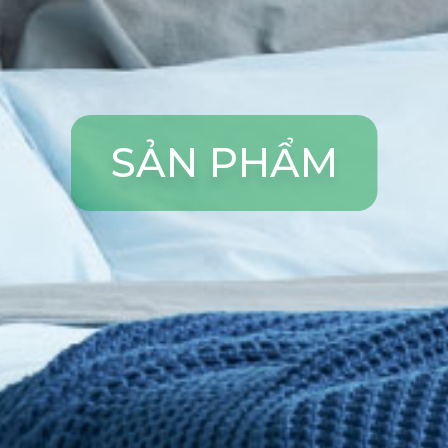
S
Ả
N
P
H
Ẩ
M