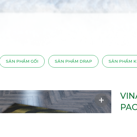
SẢN PHẨM GỐI
SẢN PHẨM DRAP
SẢN PHẨM K
VIN
PAC
GIÁ K