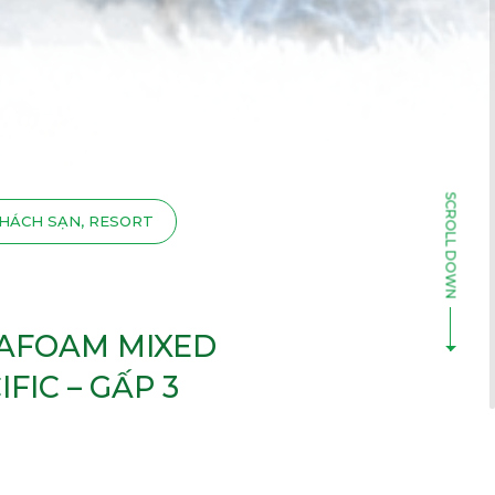
HÁCH SẠN, RESORT
AFOAM MIXED
IFIC – GẤP 3
HUYẾN NGHỊ BÁN LẺ