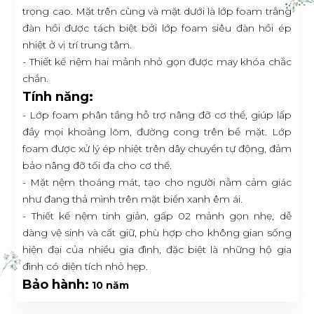
trọng cao. Mặt trên cùng và mặt dưới là lớp foam trắng
đàn hồi được tách biệt bởi lớp foam siêu đàn hồi ép
nhiệt ở vị trí trung tâm.
- Thiết kế nệm hai mảnh nhỏ gọn được may khóa chắc
chắn.
Tính năng:
- Lớp foam phân tầng hỗ trợ nâng đỡ cơ thể, giúp lấp
đầy mọi khoảng lõm, đường cong trên bề mặt. Lớp
foam được xử lý ép nhiệt trên dây chuyền tự động, đảm
bảo nâng đỡ tối đa cho cơ thể.
- Mặt nệm thoáng mát, tạo cho người nằm cảm giác
như đang thả mình trên mặt biển xanh êm ái.
- Thiết kế nệm tinh giản, gấp 02 mảnh gọn nhẹ, dễ
dàng vệ sinh và cất giữ, phù hợp cho không gian sống
hiện đại của nhiều gia đình, đặc biệt là những hộ gia
đình có diện tích nhỏ hẹp.
Bảo hành:
10 năm