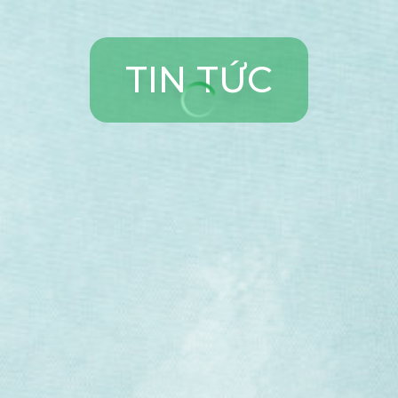
T
I
N
T
Ứ
C