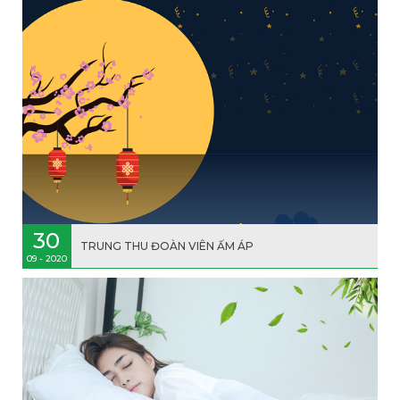
30
TRUNG THU ĐOÀN VIÊN ẤM ÁP
09 - 2020