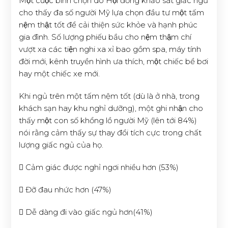
Một cuộc bình chọn do Hội đồng khảo sát giấc ngủ
cho thấy đa số người Mỹ lựa chọn đầu tư một tấm
nệm thật tốt để cải thiện sức khỏe và hạnh phúc
gia đình. Số lượng phiếu bầu cho nệm thậm chí
vượt xa các tiện nghi xa xỉ bao gồm spa, máy tính
đời mới, kênh truyền hình ưa thích, một chiếc bể bơi
hay một chiếc xe mới.
Khi ngủ trên một tấm nệm tốt (dù là ở nhà, trong
khách sạn hay khu nghỉ dưỡng), một ghi nhận cho
thấy một con số khổng lồ người Mỹ (lên tới 84%)
nói rằng cảm thấy sự thay đổi tích cực trong chất
lượng giấc ngủ của họ.
 Cảm giác được nghỉ ngơi nhiều hơn (53%)
 Đỡ đau nhức hơn (47%)
 Dễ dàng đi vào giấc ngủ hơn(41%)