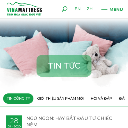
EN
ZH
T
I
N
T
Ứ
C
TIN CÔNG TY
GIỚI THIỆU SẢN PHẨM MỚI
HỎI VÀ ĐÁP
ĐÁN
NGỦ NGON: HÃY BẮT ĐẦU TỪ CHIẾC
28
NỆM
09 - 2020