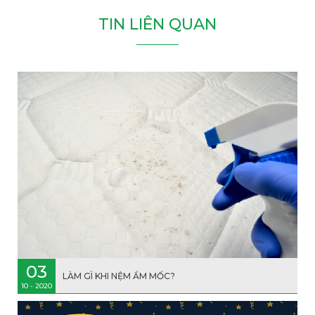
T
I
N
L
I
Ê
N
Q
U
A
N
03
LÀM GÌ KHI NỆM ẨM MỐC?
10 - 2020