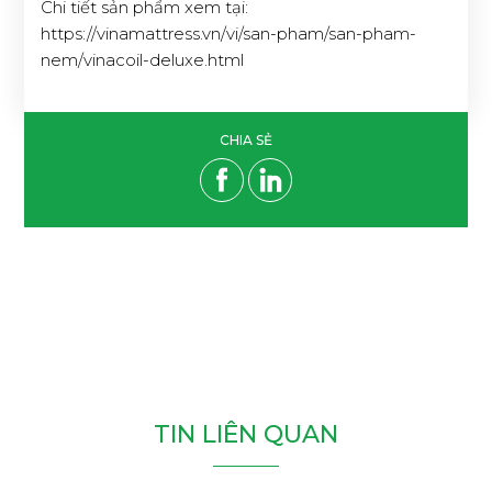
Chi tiết sản phẩm xem tại:
https://vinamattress.vn/vi/san-pham/san-pham-
nem/vinacoil-deluxe.html
CHIA SẺ
T
I
N
L
I
Ê
N
Q
U
A
N