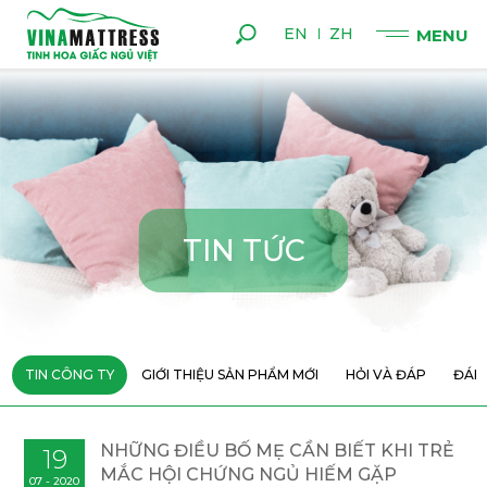
EN
ZH
T
I
N
T
Ứ
C
TIN CÔNG TY
GIỚI THIỆU SẢN PHẨM MỚI
HỎI VÀ ĐÁP
ĐÁN
NHỮNG ĐIỀU BỐ MẸ CẦN BIẾT KHI TRẺ
19
MẮC HỘI CHỨNG NGỦ HIẾM GẶP
07 - 2020