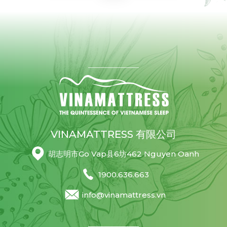
VINAMATTRESS 有限公司
胡志明市Go Vap县6坊462 Nguyen Oanh
1900.636.663
info@vinamattress.vn