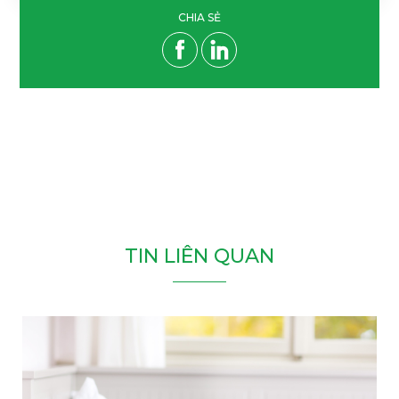
CHIA SẺ
T
I
N
L
I
Ê
N
Q
U
A
N