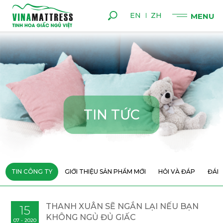
EN
ZH
T
I
N
T
Ứ
C
TIN CÔNG TY
GIỚI THIỆU SẢN PHẨM MỚI
HỎI VÀ ĐÁP
ĐÁN
THANH XUÂN SẼ NGẮN LẠI NẾU BẠN
15
KHÔNG NGỦ ĐỦ GIẤC
07 - 2020