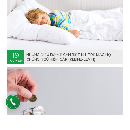
19
NHỮNG ĐIỀU BỐ MẸ CẦN BIẾT KHI TRẺ MẮC HỘI
CHỨNG NGỦ HIẾM GẶP (KLEINE-LEVIN)
07 - 2020