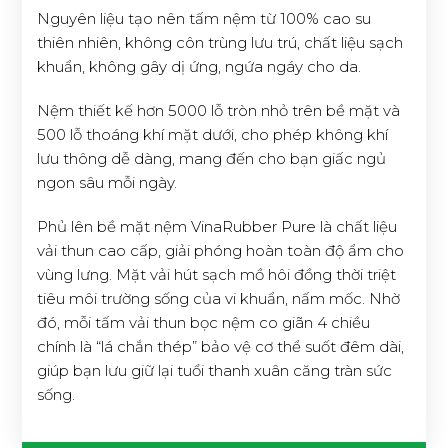
Nguyên liệu tạo nên tấm nệm từ 100% cao su
thiên nhiên, không côn trùng lưu trú, chất liệu sạch
khuẩn, không gây dị ứng, ngứa ngáy cho da.
Nệm thiết kế hơn 5000 lỗ tròn nhỏ trên bề mặt và
500 lỗ thoáng khí mặt dưới, cho phép không khí
lưu thông dễ dàng, mang đến cho bạn giấc ngủ
ngon sâu mỗi ngày.
Phủ lên bề mặt nệm VinaRubber Pure là chất liệu
vải thun cao cấp, giải phóng hoàn toàn độ ẩm cho
vùng lưng. Mặt vải hút sạch mồ hôi đồng thời triệt
tiêu môi trường sống của vi khuẩn, nấm mốc. Nhờ
đó, mỗi tấm vải thun bọc nệm co giãn 4 chiều
chính là “lá chắn thép” bảo vệ cơ thể suốt đêm dài,
giúp bạn lưu giữ lại tuổi thanh xuân căng tràn sức
sống.