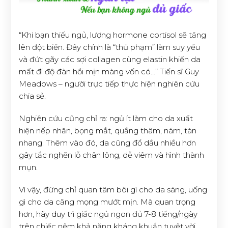
“Khi bạn thiếu ngủ, lượng hormone cortisol sẽ tăng
lên đột biến. Đây chính là “thủ phạm” làm suy yếu
và đứt gãy các sợi collagen cùng elastin khiến da
mất đi độ đàn hồi mịn màng vốn có…” Tiến sĩ Guy
Meadows – người trực tiếp thực hiện nghiên cứu
chia sẻ.
Nghiên cứu cũng chỉ ra: ngủ ít làm cho da xuất
hiện nếp nhăn, bọng mắt, quầng thâm, nám, tàn
nhang. Thêm vào đó, da cũng đổ dầu nhiều hơn
gây tắc nghẽn lỗ chân lông, dễ viêm và hình thành
mụn.
Vì vậy, đừng chỉ quan tâm bôi gì cho da sáng, uống
gì cho da căng mọng mướt mịn. Mà quan trọng
hơn, hãy duy trì giấc ngủ ngon đủ 7-8 tiếng/ngày
trên chiếc nệm khả năng kháng khuẩn tuyệt vời