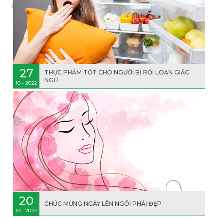
27
THỰC PHẨM TỐT CHO NGƯỜI BỊ RỐI LOẠN GIẤC
NGỦ
10 - 2022
20
CHÚC MỪNG NGÀY LÊN NGÔI PHÁI ĐẸP
10 - 2022