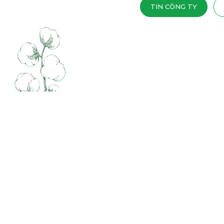
TIN CÔNG TY
24
11 - 2020
BẠN ĐÃ TỪNG TRẢI NGHIỆM GIẤC N
NGOÀI KHÔNG GIAN?