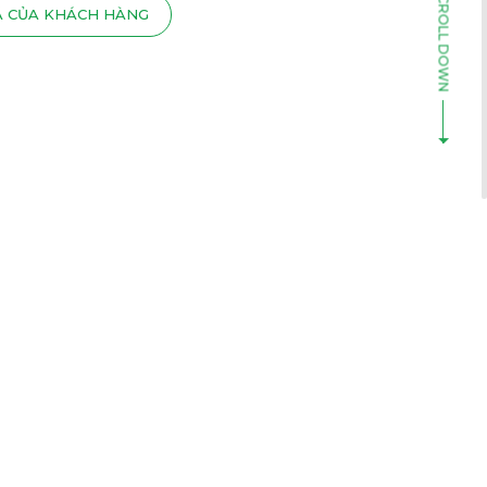
Á CỦA KHÁCH HÀNG
20
 2020
ÚC MỪNG NGÀY NHÀ GIÁO VIỆT NAM