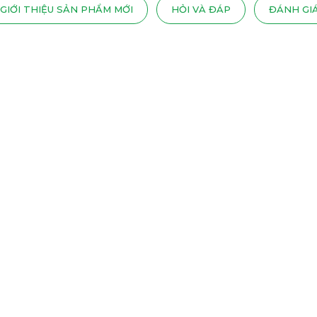
GIỚI THIỆU SẢN PHẨM MỚI
HỎI VÀ ĐÁP
ĐÁNH GI
22
11 - 2020
11 -
LƯU Ý ĐẶT PHÒNG KHÁCH SẠN ĐỂ ĐẢM
CH
GỦ
BẢO NGỦ NGON SUỐT KỲ NGHỈ