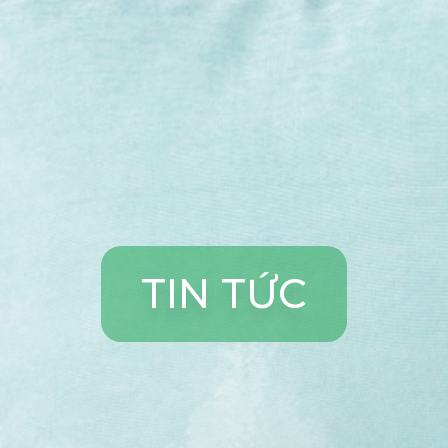
T
I
N
T
Ứ
C