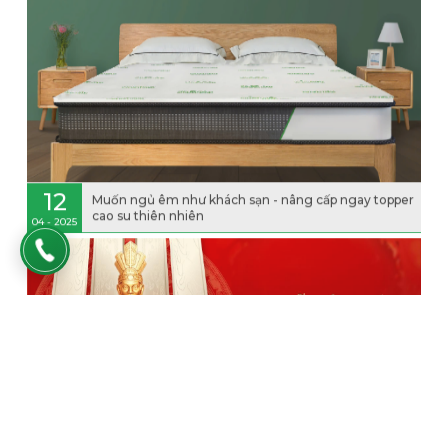
12
Muốn ngủ êm như khách sạn - nâng cấp ngay topper
cao su thiên nhiên
04 - 2025
07
GIỖ TỔ HÙNG VƯƠNG - NGỦ SÂU, ĐỜI VƯỢNG CÙNG