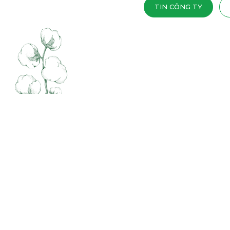
TIN CÔNG TY
17
01 - 2021
TẾT NÀY, BẠN CHỌN NỆM NÀO CHO
GIẤC NGỦ?