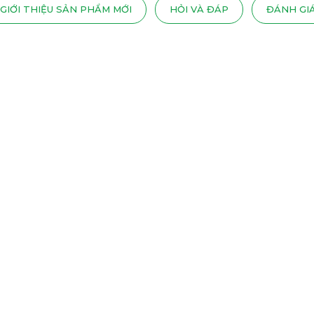
GIỚI THIỆU SẢN PHẨM MỚI
HỎI VÀ ĐÁP
ĐÁNH GI
15
01 - 2021
01 -
TẦM QUAN TRỌNG CỦA GIẤC NGỦ REM
SA
ĐỐI VỚI TUỔI THỌ
CH