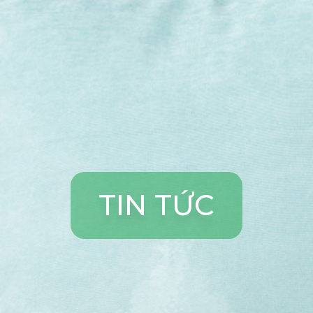
T
I
N
T
Ứ
C