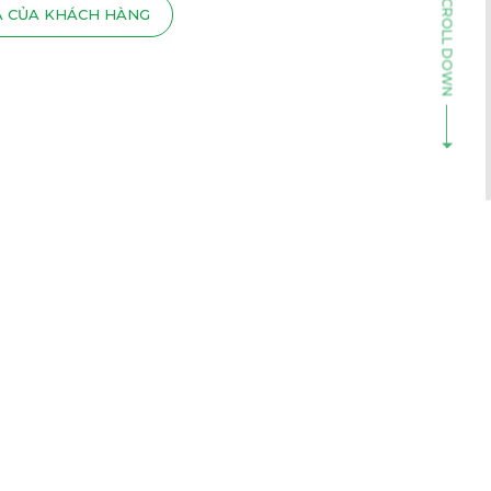
Á CỦA KHÁCH HÀNG
13
 2021
U GIỜ LUYỆN TẬP, NGỦ THẾ NÀO
O ĐÚNG CHUẨN