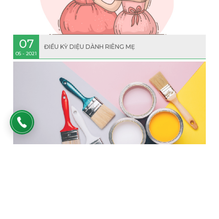
07
ĐIỀU KỲ DIỆU DÀNH RIÊNG MẸ
05 - 2021
05
KHỎE HƠN NHỜ SƠN PHÒNG NGỦ HỢP PHONG THỦY
05 - 2021